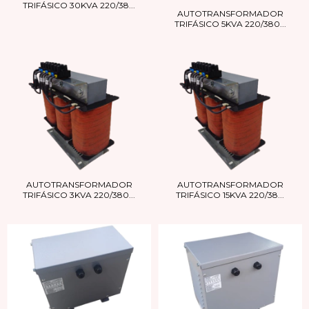
TRIFÁSICO 30KVA 220/38...
AUTOTRANSFORMADOR
TRIFÁSICO 5KVA 220/380...
AUTOTRANSFORMADOR
AUTOTRANSFORMADOR
TRIFÁSICO 3KVA 220/380...
TRIFÁSICO 15KVA 220/38...