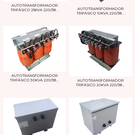
AUTOTRANSFORMADOR
AUTOTRANSFORMADOR
TRIFÁSICO 25KVA 220/38...
TRIFÁSICO 10KVA 220/38...
AUTOTRANSFORMADOR
TRIFÁSICO 30KVA 220/38...
AUTOTRANSFORMADOR
TRIFÁSICO 20KVA 220/38...