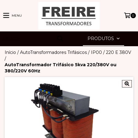
MENU
0
PRODUTOS
Início
/
AutoTransformadores Trifásicos
/
IP00
/
220 E 380V
/
AutoTransformador Trifásico 5kva 220/380V ou
380/220V 60Hz