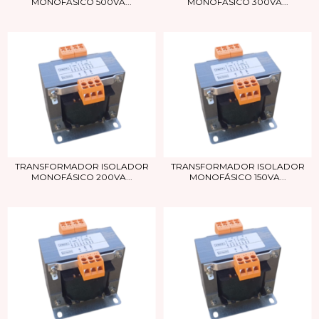
MONOFÁSICO 500VA...
MONOFÁSICO 300VA...
TRANSFORMADOR ISOLADOR
TRANSFORMADOR ISOLADOR
MONOFÁSICO 200VA...
MONOFÁSICO 150VA...